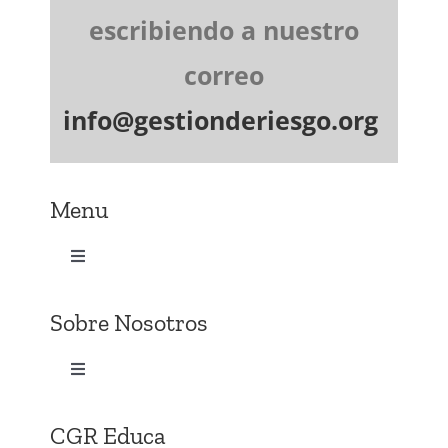
escribiendo a nuestro
correo
info@gestionderiesgo.org
Menu
Toggle
Navigation
Inicio
Sobre Nosotros
Membresia
Toggle
Navigation
Quienes somos
CGR Educa
Capacitacion