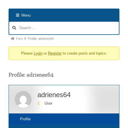
Menu
Forum
Navigation
Forum
Foro
Profile: adrienes64
breadcrumbs
Please
Login
or
Register
to create posts and topics.
-
You
are
Profile: adrienes64
here:
adrienes64
User
Profile