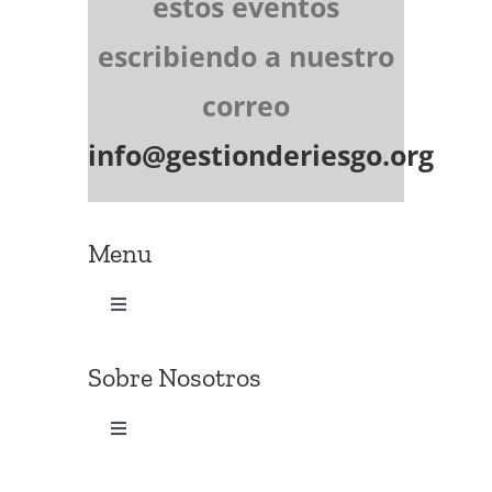
estos eventos
escribiendo a nuestro
correo
info@gestionderiesgo.org
Menu
Toggle
Navigation
Inicio
Sobre Nosotros
Membresia
Toggle
Navigation
Quienes somos