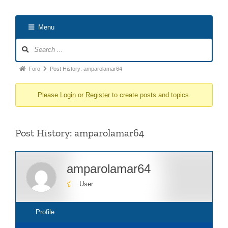
Menu
Forum
Navigation
Forum
Foro
Post History: amparolamar64
breadcrumbs
Please
Login
or
Register
to create posts and topics.
-
You
are
Post History: amparolamar64
here:
amparolamar64
User
Profile